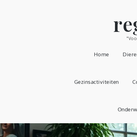
Skip
to
re
content
"Voo
Home
Diere
Gezinsactiviteiten
C
Onderw