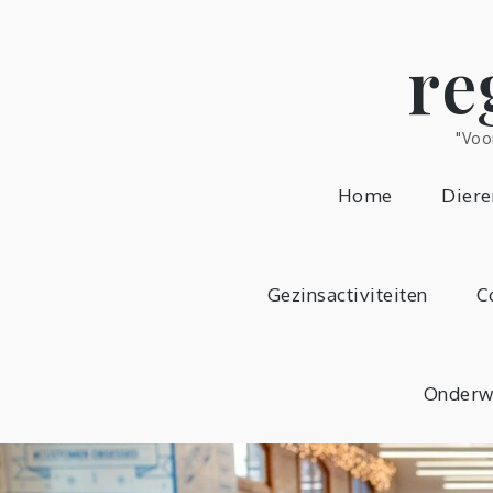
Skip
to
re
content
"Voo
Home
Diere
Gezinsactiviteiten
C
Onderw